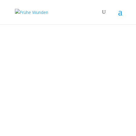
Frühe Wunden:
Prä- und perinatale
Traumatherapie &
Körperpsychotherapie